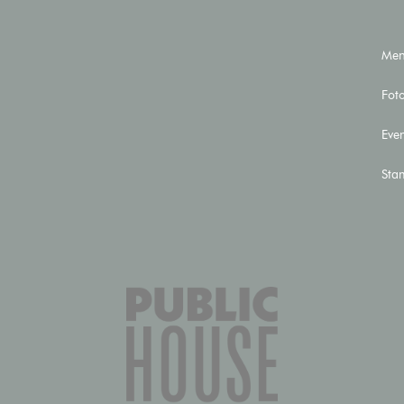
Me
Fot
Even
Sta