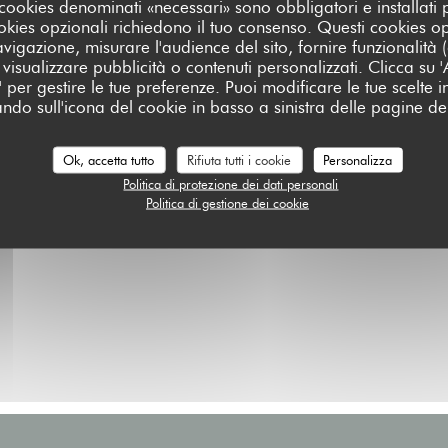
I cookies denominati «necessari» sono obbligatori e installati
cookies opzionali richiedono il tuo consenso. Questi cookies o
avigazione, misurare l'audience del sito, fornire funzionalità
visualizzare pubblicità o contenuti personalizzati. Clicca su 'Ac
za' per gestire le tue preferenze. Puoi modificare le tue scelte
ando sull'icona del cookie in basso a sinistra delle pagine del
Ok, accetta tutto
Rifiuta tutti i cookie
Personalizza
Politica di protezione dei dati personali
Politica di gestione dei cookie