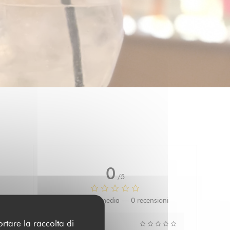
0
/5
Valutazione media —
0 recensioni
ortare la raccolta di
Servizio