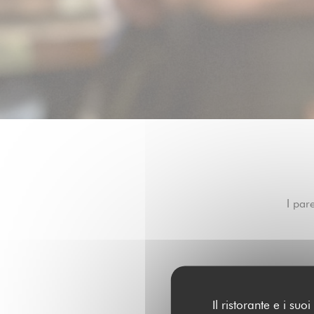
I pare
Il ristorante e i su