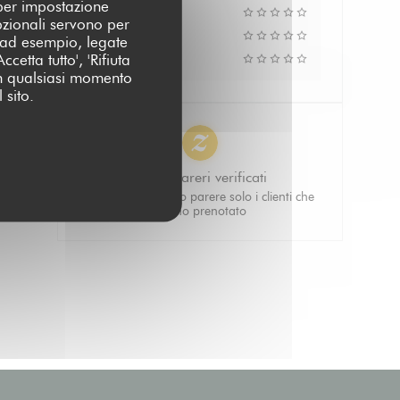
 per impostazione
Atmosfera
pzionali servono per
Menu
 (ad esempio, legate
cetta tutto', 'Rifiuta
Qualità/Prezzo
 in qualsiasi momento
 sito.
100% pareri verificati
Hanno dato il loro parere solo i clienti che
hanno prenotato