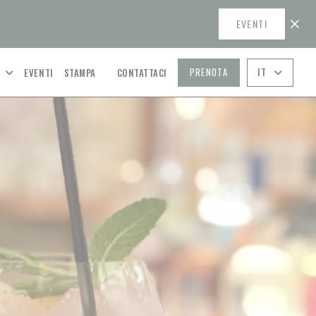
EVENTI
PRENOTA
IT
O
EVENTI
STAMPA
CONTATTACI
((APRE UNA NUOVA FINESTRA))