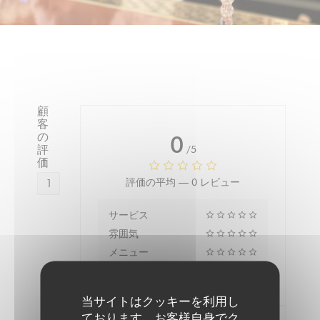
顧
客
の
0
評
/5
価
1
評価の平均 —
0 レビュー
サービス
雰囲気
メニュー
品質-価格
当サイトはクッキーを利用し
ております。お客様自身でク