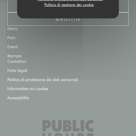
Politica di gestione dei cookie
PRENOTA
NEWSLETTER
Menu
Foto
Eventi
Stampa
Contattaci
Note legali
Politica di protezione dei dati personali
Informativa sui cookie
Accessibilita