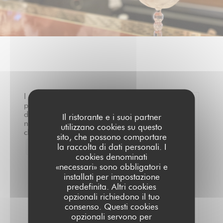
I
pareri
dei
0
Il ristorante e i suoi partner
nostri
/5
utilizzano cookies su questo
clienti
sito, che possono comportare
la raccolta di dati personali. I
1
Valutazione media —
0 recensioni
cookies denominati
«necessari» sono obbligatori e
Servizio
installati per impostazione
Atmosfera
predefinita. Altri cookies
Menu
opzionali richiedono il tuo
consenso. Questi cookies
Qualità/Prezzo
opzionali servono per