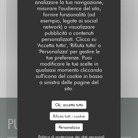
analizzare la tua navigazione,
misurare l'audience del sito,
fornire funzionalità (ad
esempio, legate ai social
network) o visualizzare
100% pareri verificati
pubblicità o contenuti
Hanno dato il loro parere solo i clienti che
personalizzati. Clicca su
hanno prenotato
'Accetta tutto', 'Rifiuta tutto' o
'Personalizza' per gestire le
tue preferenze. Puoi
modificare le tue scelte in
qualsiasi momento cliccando
sull'icona del cookie in basso
a sinistra delle pagine del
sito.
Ok, accetta tutto
Rifiuta tutti i cookie
PUBLIC HOUSE
Personalizza
Politica di protezione dei dati personali