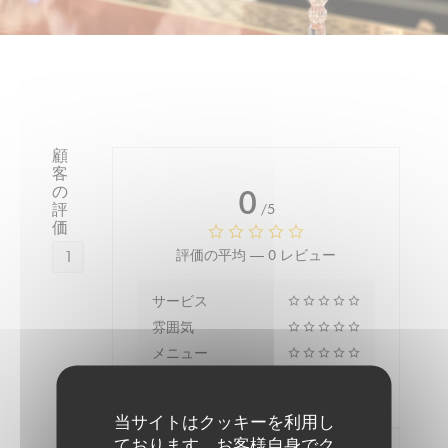
顧
客
の
0
評
/5
価
1
評価の平均 —
0 レビュー
サービス
雰囲気
メニュー
品質-価格
当サイトはクッキーを利用し
ております。お客様自身でク