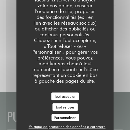
votre navigation, mesurer
l'audience du site, proposer
des fonctionnalités (ex : en
lien avec les réseaux sociaux)
ou afficher des publicités ou
100% avis vérifiés
contenus personnalisés.
Seuls les clients ayant réservé ont laissé
Cliquez sur « Tout accepter »,
leur avis
« Tout refuser » ou «
Personnaliser » pour gérer vos
préférences. Vous pouvez
modifier vos choix à tout
moment en cliquant sur l'icône
représentant un cookie en bas
à gauche des pages du site.
Tout accepter
Tout refuser
PUBLIC HOUSE
Personnaliser
Politique de protection des données à caractère