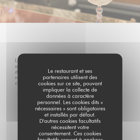
Les
avis
Le restaurant et ses
de
0
partenaires utilisent des
nos
/5
clients
cookies sur ce site, pouvant
impliquer la collecte de
1
Note moyenne —
0 avis
données à caractère
personnel. Les cookies dits «
Service
nécessaires » sont obligatoires
et installés par défaut.
Ambiance
D'autres cookies facultatifs
Cuisine
nécessitent votre
Qualité/Prix
consentement. Ces cookies
facultatifs servent à analyser