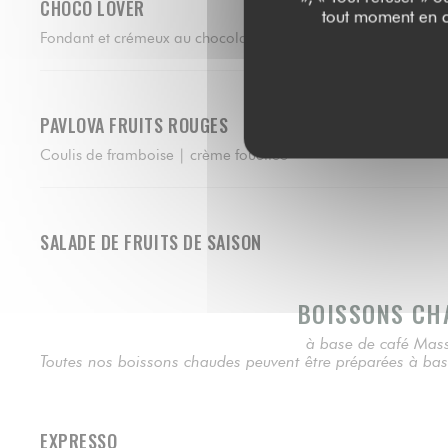
CHOCO LOVER
tout moment en c
Fondant et crémeux au chocolat | crème glacée chocolat | 
PAVLOVA FRUITS ROUGES
Coulis de framboise | crème fouettée
SALADE DE FRUITS DE SAISON
BOISSONS CH
à base de café Mas
Toutes nos boissons chaudes peuvent être préparées à ba
EXPRESSO