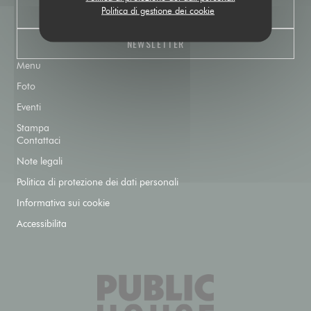
Politica di gestione dei cookie
PRENOTA
NEWSLETTER
Menu
Foto
Eventi
Stampa
Contattaci
Note legali
Politica di protezione dei dati personali
Informativa sui cookie
Accessibilita