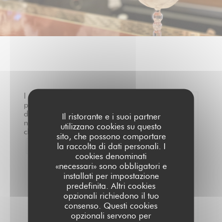
I
pareri
dei
0
Il ristorante e i suoi partner
nostri
/5
utilizzano cookies su questo
clienti
sito, che possono comportare
la raccolta di dati personali. I
1
Valutazione media —
0 recensioni
cookies denominati
«necessari» sono obbligatori e
Servizio
installati per impostazione
Atmosfera
predefinita. Altri cookies
Menu
opzionali richiedono il tuo
consenso. Questi cookies
Qualità/Prezzo
opzionali servono per