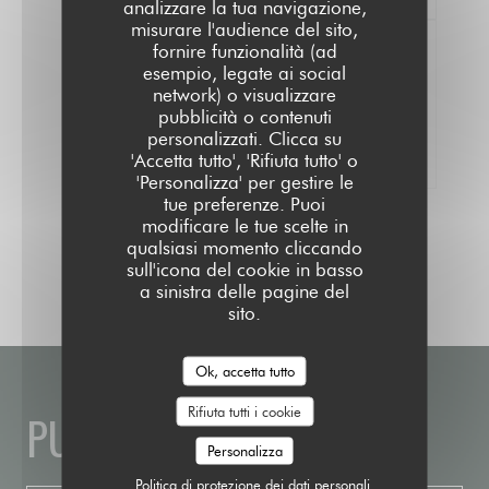
analizzare la tua navigazione,
misurare l'audience del sito,
fornire funzionalità (ad
esempio, legate ai social
network) o visualizzare
100% pareri verificati
pubblicità o contenuti
Hanno dato il loro parere solo i clienti che
personalizzati. Clicca su
hanno prenotato
'Accetta tutto', 'Rifiuta tutto' o
'Personalizza' per gestire le
tue preferenze. Puoi
modificare le tue scelte in
qualsiasi momento cliccando
sull'icona del cookie in basso
a sinistra delle pagine del
sito.
Ok, accetta tutto
Rifiuta tutti i cookie
PUBLIC HOUSE
Personalizza
Politica di protezione dei dati personali