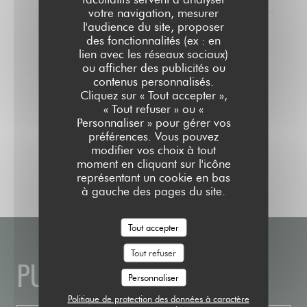
votre navigation, mesurer
l'audience du site, proposer
des fonctionnalités (ex : en
lien avec les réseaux sociaux)
ou afficher des publicités ou
100% avis vérifiés
contenus personnalisés.
Seuls les clients ayant réservé ont laissé
Cliquez sur « Tout accepter »,
leur avis
« Tout refuser » ou «
Personnaliser » pour gérer vos
préférences. Vous pouvez
modifier vos choix à tout
moment en cliquant sur l'icône
représentant un cookie en bas
à gauche des pages du site.
Tout accepter
Tout refuser
PUBLIC HOUSE
Personnaliser
Politique de protection des données à caractère