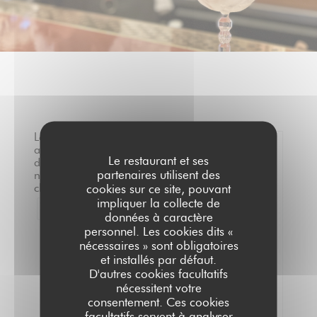
Les
avis
Le restaurant et ses
de
0
partenaires utilisent des
nos
/5
clients
cookies sur ce site, pouvant
impliquer la collecte de
1
Note moyenne —
0 avis
données à caractère
personnel. Les cookies dits «
Service
nécessaires » sont obligatoires
et installés par défaut.
Ambiance
D'autres cookies facultatifs
Cuisine
nécessitent votre
Qualité/Prix
consentement. Ces cookies
facultatifs servent à analyser