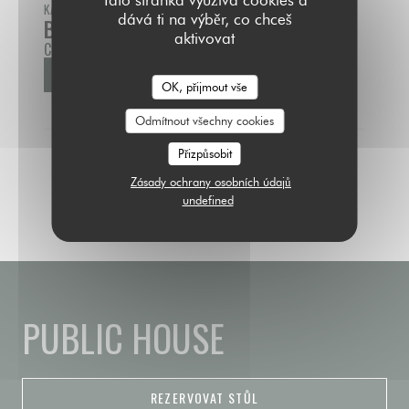
KAŽDÝ NEDĚLE OD 11H30 DO 16H00
dává ti na výběr, co chceš
BRUNCH DU DIMANCHE
aktivovat
Cena : €29.50
VÍCE INFORMACÍ
((OTEVŘE SE V NOVÉM OKNĚ))
OK, přijmout vše
Odmítnout všechny cookies
Přizpůsobit
Zásady ochrany osobních údajů
undefined
PUBLIC HOUSE
REZERVOVAT STŮL