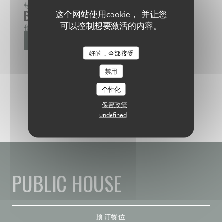
每个 星期日 从 11H30 到 16H00
BRUNCH DU DIMANCHE
这个网站使用cookie， 并让您
可以控制想要激活的内容。
价格 : €29.50
更多信息
((在新窗口中打开))
好的，全部接受
禁用
个性化
保密政策
undefined
PUBLIC HOUSE
预订餐位