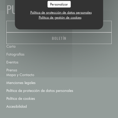
PUBLIC HOUSE
Personalizar
Política de protección de datos personales
Política de gestión de cookies
RESERVAR UNA MESA
BOLETÍN
Carta
Fotografías
Eventos
Prensa
Mapa y Contacto
Menciones legales
Política de protección de datos personales
Política de cookies
Accesibilidad