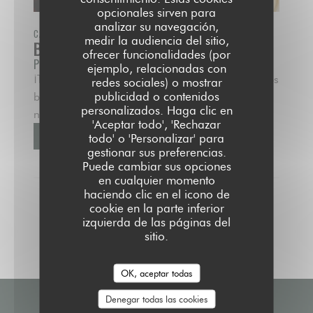
opcionales sirven para
analizar su navegación,
CADA DOMINGO DE LAS 11H30 HASTA LAS 16H00
medir la audiencia del sitio,
BRUNCH DOMINICAL
ofrecer funcionalidades (por
Precio : €29.50
ejemplo, relacionadas con
¡Todos los domingos, de 11:30 a 16:00, hacemos
redes sociales) o mostrar
publicidad o contenidos
brunch en Public House! Ven a deleitarte con
personalizados. Haga clic en
nuestra fórmula (muy) gourmet.
'Aceptar todo', 'Rechazar
MÁS INFORMACIÓN
todo' o 'Personalizar' para
((ABRE EN UNA NUEVA VENTANA))
gestionar sus preferencias.
Puede cambiar sus opciones
en cualquier momento
haciendo clic en el icono de
cookie en la parte inferior
izquierda de las páginas del
sitio.
OK, aceptar todas
Denegar todas las cookies