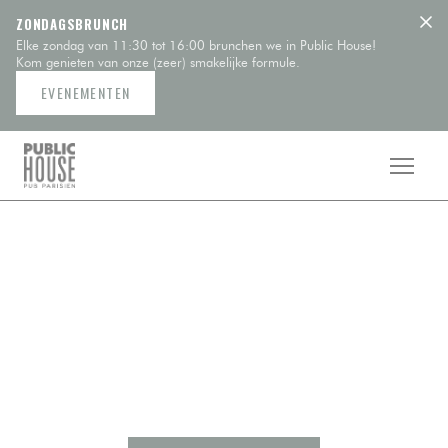
Cookies beheer paneel
ZONDAGSBRUNCH
Elke zondag van 11:30 tot 16:00 brunchen we in Public House!
Kom genieten van onze (zeer) smakelijke formule.
EVENEMENTEN
PUBLIC HOUSE
Binnenkort beschikbaar...
Public House komt zeer binnenkort en we hebben een
aantal leuke verrassingen voor je in petto!
Om alle informatie vooraf te ontvangen, kunt u zich nu
hieronder abonneren op onze nieuwsbrief!
Wij waarschuwen u... u zult overtuigd zijn!!