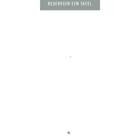
RESERVEER EEN TAFEL
Facebook ((opent in een nieuw ven
Instagram ((opent in een nieu