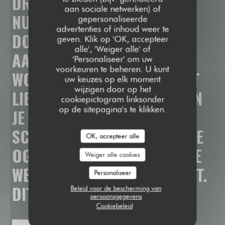
DRINKEN,
EEN
COCKTAIL
TE
aan sociale netwerken) of
NUTTIGEN
OF
JE
TE
GOED
TE
gepersonaliseerde
advertenties of inhoud weer te
DOEN
AAN
EEN
OVERVLOED
geven. Klik op 'OK, accepteer
alle', 'Weiger alle' of
AAN
FINGERFOOD.
HIER
'Personaliseer' om uw
voorkeuren te beheren. U kunt
WORDEN
DE
GERECHTEN
MET
uw keuzes op elk moment
wijzigen door op het
LIEFDE
HUISGEMAAKT
EN
BEN
cookiepictogram linksonder
op de sitepagina's te klikken.
JE
NOOIT
VER
VAN
EEN
SCHERM
VERWIJDERD,
MET
JE
OK, accepteer alle
OGEN
STRAK
GERICHT
OP
DE
Weiger alle cookies
WEDSTRIJD
VAN
HET
MOMENT.
Personaliseer
DIT
IS
PUBLIC
HOUSE!
Beleid voor de bescherming van
persoonsgegevens
Cookiebeleid