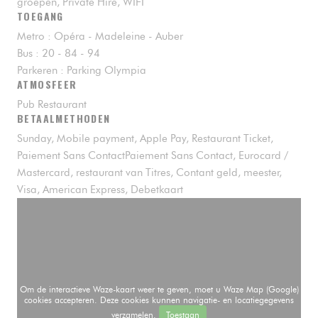
groepen, Private Hire, WIFI
TOEGANG
Metro : Opéra - Madeleine - Auber
Bus : 20 - 84 - 94
Parkeren : Parking Olympia
ATMOSFEER
Pub Restaurant
BETAALMETHODEN
Sunday, Mobile payment, Apple Pay, Restaurant Ticket,
Paiement Sans ContactPaiement Sans Contact, Eurocard /
Mastercard, restaurant van Titres, Contant geld, meester,
Visa, American Express, Debetkaart
Om de interactieve Waze-kaart weer te geven, moet u Waze Map (Google)
cookies accepteren. Deze cookies kunnen navigatie- en locatiegegevens
verzamelen.
Toestaan