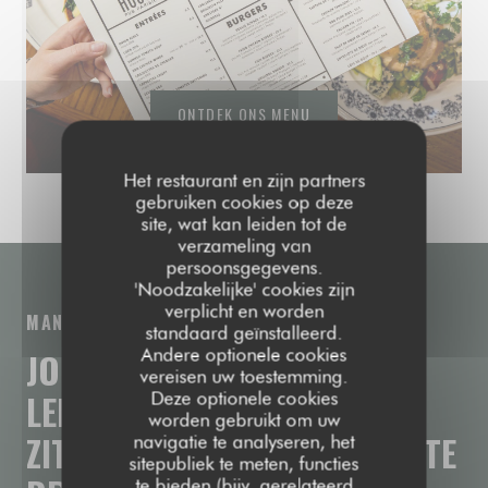
ONTDEK ONS MENU
Het restaurant en zijn partners
gebruiken cookies op deze
site, wat kan leiden tot de
verzameling van
persoonsgegevens.
'Noodzakelijke' cookies zijn
verplicht en worden
MANIFEST
standaard geïnstalleerd.
Andere optionele cookies
JOUW
PARIJSE
PUB
WAAR
JE
vereisen uw toestemming.
LEKKER
AAN
DE
BAR
KUNT
Deze optionele cookies
worden gebruikt om uw
ZITTEN
OM
GOEDE
BIERTJES
TE
navigatie te analyseren, het
sitepubliek te meten, functies
te bieden (bijv. gerelateerd