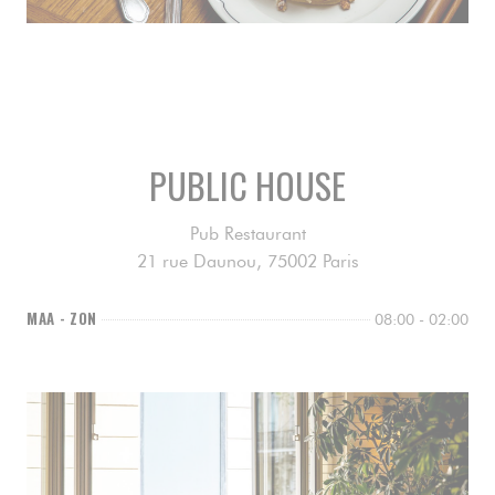
Zondagsbrunch
Elke zondag van 11:30 tot 16:00 brunchen we in Public
House! Kom genieten van onze (zeer) smakelijke formule.
PUBLIC HOUSE
MEER INFORMATIE
Pub Restaurant
21 rue Daunou, 75002 Paris
MAA
-
ZON
08:00 - 02:00