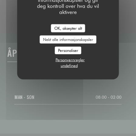
deg kontroll over hva du vil
aktivere
OK, aksepter alt
Nekt alle informasjonskapsler
ÅPNINGSTIDER
Personaliser
Personvernregler
undefined
MAN
-
SON
08:00 - 02:00