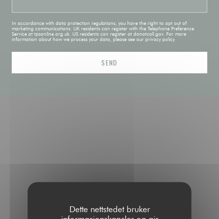
In accordance with data protection regulations, you have the right to opt out of
marketing communications. UK residents can register with the Telephone Preference
Service at
tpsonline.org.uk
. US residents can register at
donotcall.gov
. For more
information about how we process your data, please see our
privacy policy
.
Waze Map er skrudd av.
Tillat
Dette nettstedet bruker
informasjonskapsler og gir