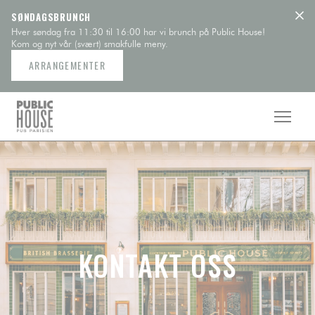
Panel for informasjonskapsler
SØNDAGSBRUNCH
Hver søndag fra 11:30 til 16:00 har vi brunch på Public House!
Kom og nyt vår (svært) smakfulle meny.
ARRANGEMENTER
KONTAKT OSS