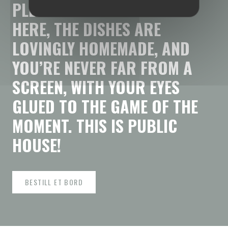
PLENTY
OF
FINGER
FOOD.
HERE,
THE
DISHES
ARE
LOVINGLY
HOMEMADE,
AND
YOU’RE
NEVER
FAR
FROM
A
SCREEN,
WITH
YOUR
EYES
GLUED
TO
THE
GAME
OF
THE
MOMENT.
THIS
IS
PUBLIC
HOUSE!
BESTILL ET BORD