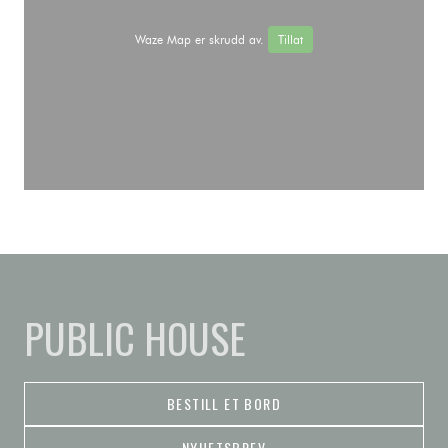
Waze Map er skrudd av.
Tillat
PUBLIC HOUSE
BESTILL ET BORD
NYHETSBREV