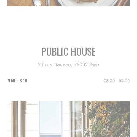
Søndagsbrunch
Hver søndag fra 11:30 til 16:00 har vi brunch på Public
House! Kom og nyt vår (svært) smakfulle meny.
PUBLIC HOUSE
MER INFORMASJON
21 rue Daunou, 75002 Paris
MAN
-
SON
08:00 - 02:00