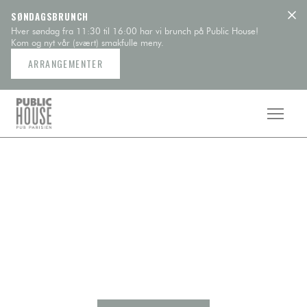
Panel for informasjonskapsler
SØNDAGSBRUNCH
Hver søndag fra 11:30 til 16:00 har vi brunch på Public House!
Kom og nyt vår (svært) smakfulle meny.
ARRANGEMENTER
PUBLIC HOUSE
Britisk pub og brasserie
I hjertet av Opera-distriktet, et nytt atypisk sted som har
som mål å være i krysset mellom London og Paris.
Dekoratør Laura Gonzalez, anlagt i tre etasjer, blandet
kodene til det parisiske brasseriet med kodene til den
engelske restauranten.
Bak komfyren, den britiske kokken Calum Franklin,