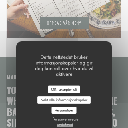
OPPDAG VÅR MENY
Dette nettstedet bruker
informasjonskapsler og gir
deg kontroll over hva du vil
aktivere
MANIFEST
YOUR
GO-TO
PARISIAN
PUB
OK, aksepter alt
WHERE
YOU
CAN
LEAN
ON
THE
Nekt alle informasjonskapsler
BAR
TO
ENJOY
GREAT
BEERS,
Personaliser
SIP
A
COCKTAIL,
OR
DIG
INTO
Personvernregler
undefined