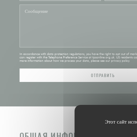
In accordance with data protection regulations, you have the right to opt out of mar
can register with the Telephone Preference Service at
tpsonline.org.uk
. US residents c
more information about how we process your data, please see our
privacy policy
.
Этот сайт исп
ОБЩАЯ ИНФОРМАЦИЯ