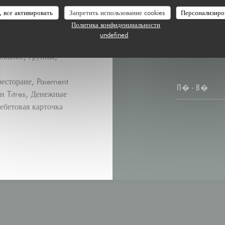
, все активировать
Запретить использование cookies
Персонализиро
Политика конфиденциальности
undefined
ование, группы,
ресторане, Paiement
П�
-
В�
ан Titres, Денежные
Дебетовая карточка