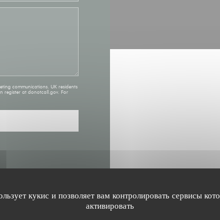
keting communications. UK residents
an register at
donotcall.gov
. For
ользует кукис и позволяет вам контролировать сервисы кот
активировать
ЧАСЫ РАБО