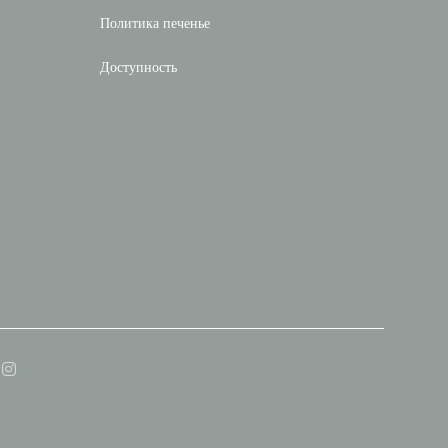
Политика печенье
Доступность
cebook ((открывается в новом окне))
Instagram ((открывается в новом окне))