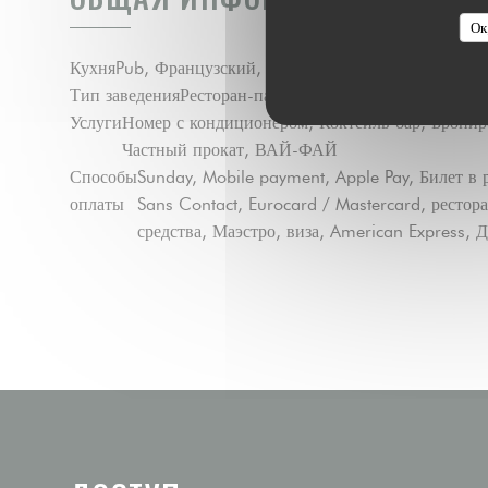
Ок
Кухня
Pub, Французский, пивоваренный завод
Тип заведения
Ресторан-паб
Услуги
Номер с кондиционером, Коктейль-бар, Бронир
Частный прокат, ВАЙ-ФАЙ
Способы
Sunday, Mobile payment, Apple Pay, Билет в 
оплаты
Sans Contact, Eurocard / Mastercard, рестор
средства, Маэстро, виза, American Express, 