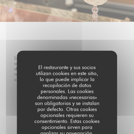
Las
opiniones
El restaurante y sus socios
de
0
utilizan cookies en este sitio,
nuestros
/5
lo que puede implicar la
clientes
recopilación de datos
1
Valoración media —
0 Opiniones
personales. Las cookies
denominadas «necesarias»
Servicio
son obligatorias y se instalan
por defecto. Otras cookies
Ambiente
opcionales requieren su
Comida
consentimiento. Estas cookies
Calidad/Precio
opcionales sirven para
analizar su navegación,