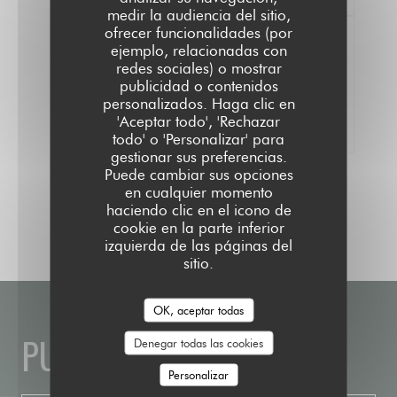
medir la audiencia del sitio,
ofrecer funcionalidades (por
ejemplo, relacionadas con
redes sociales) o mostrar
publicidad o contenidos
100% de opiniones comprobadas
personalizados. Haga clic en
Solo los clientes que reservaron dejaron su
'Aceptar todo', 'Rechazar
opinión
todo' o 'Personalizar' para
gestionar sus preferencias.
Puede cambiar sus opciones
en cualquier momento
haciendo clic en el icono de
cookie en la parte inferior
izquierda de las páginas del
sitio.
OK, aceptar todas
PUBLIC HOUSE
Denegar todas las cookies
Personalizar