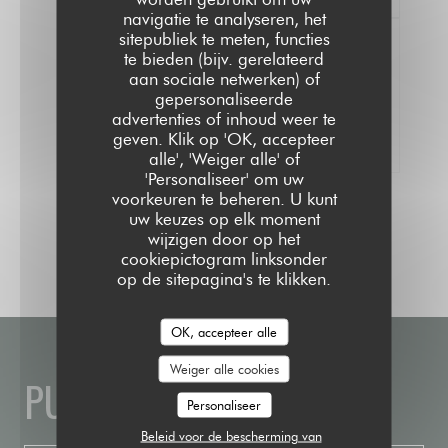
navigatie te analyseren, het
sitepubliek te meten, functies
te bieden (bijv. gerelateerd
aan sociale netwerken) of
gepersonaliseerde
100% gecertificeerde beoordelingen
advertenties of inhoud weer te
Onze klanten hebben na hun reservering
geven. Klik op 'OK, accepteer
een beoordeling gegeven
alle', 'Weiger alle' of
'Personaliseer' om uw
voorkeuren te beheren. U kunt
uw keuzes op elk moment
wijzigen door op het
cookiepictogram linksonder
op de sitepagina's te klikken.
OK, accepteer alle
Weiger alle cookies
PUBLIC HOUSE
Personaliseer
Beleid voor de bescherming van