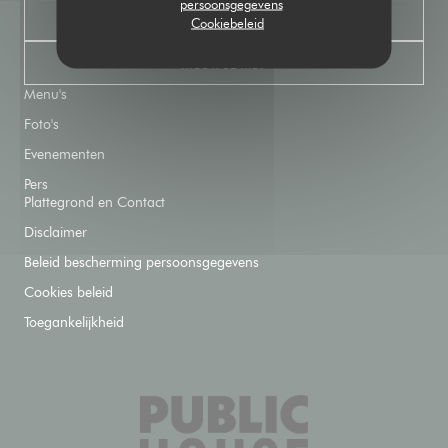
persoonsgegevens
RESERVEER EEN TAFEL
Cookiebeleid
NIEUWSBRIEF
Menu's
Foto's
Evenementen
Pers
Plattegrond en Contact
Disclaimer
Beleid bescherming persoonsgegevens
Cookies beleid
Toegankelijkheid