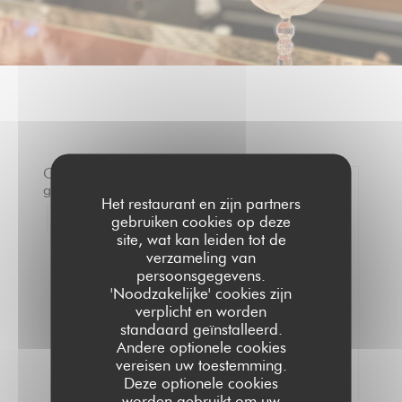
Onze
gastbeoordelingen
Het restaurant en zijn partners
0
1
gebruiken cookies op deze
/5
site, wat kan leiden tot de
verzameling van
Gemiddelde rating —
0 reviews
persoonsgegevens.
'Noodzakelijke' cookies zijn
Service
verplicht en worden
standaard geïnstalleerd.
Atmosfeer
Andere optionele cookies
Menu's
vereisen uw toestemming.
Kwaliteit/Prijs
Deze optionele cookies
worden gebruikt om uw