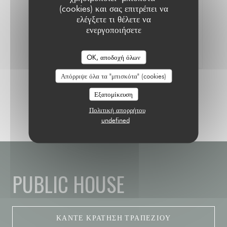
(cookies) και σας επιτρέπει να
ελέγξετε τι θέλετε να
ενεργοποιήσετε
100% πιστοποιημένες βαθμολογίες
Οι πελάτες μας που έκαναν κράτηση έδωσαν
τη βαθμολογία τους
OK, αποδοχή όλων
Απόρριψε όλα τα "μπισκότα" (cookies)
Εξατομίκευση
Πολιτική απορρήτου
undefined
PUBLIC HOUSE
ΚΆΝΤΕ ΚΡΆΤΗΣΗ ΤΡΑΠΕΖΙΟΎ