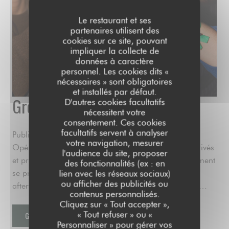
Le restaurant et ses
partenaires utilisent des
cookies sur ce site, pouvant
impliquer la collecte de
données à caractère
personnel. Les cookies dits «
nécessaires » sont obligatoires
et installés par défaut.
Groupe/Privatisation
D'autres cookies facultatifs
nécessitent votre
consentement. Ces cookies
facultatifs servent à analyser
Public House Paris, votre adresse événementielle à
votre navigation, mesurer
Opéra. Pensé pour accueillir tous vos événements privés
l'audience du site, proposer
et professionnels jusqu’à 350 personnes, l’établissement
des fonctionnalités (ex : en
se prête aussi bien aux réunions d'entreprises,
lien avec les réseaux sociaux)
ou afficher des publicités ou
afterworks, soirées dansantes, anniversaires, cockta…
contenus personnalisés.
Cliquez sur « Tout accepter »,
« Tout refuser » ou «
GROUPE/PRIVATISATION
Personnaliser » pour gérer vos