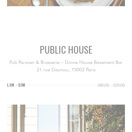
Brunch du dimanche
Tous les dimanches, de 11h30 à 16h, on brunch à Public
House !
Venez vous regaler avec notre formule (très) gourmande.
PUBLIC HOUSE
PLUS D'INFORMATIONS
Pub Parisien & Brasserie – Divine House Basement Bar
21 rue Daunou, 75002 Paris
LUN
-
DIM
08h00 - 02h00