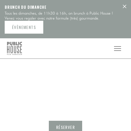
Personnalisation de vos choix en matière de cookies
BRUNCH DU DIMANCHE
Tous les dimanches, de 11h30 à 16h, on brunch à Public House !
Venez vous regaler avec notre formule (très) gourmande.
ÉVÈNEMENTS
PUBLIC HOUSE
Votre pub parisien où l'on s'accoude pour boire de
bonnes bières, un cocktail ou pour s'enfiler de la finger
food à foison. Ici, les plats sont faits maison avec
amour et on n'est jamais bien loin d'un écran, les yeux
rivés sur le match du moment. Ici c'est Public House !
RÉSERVER